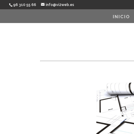
96 310 55 66
info@vi2web.es
INICIO