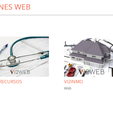
NES WEB
2RECURSOS
VI2INMO
Web