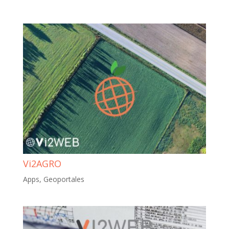
Vi2AGRO
Apps
,
Geoportales